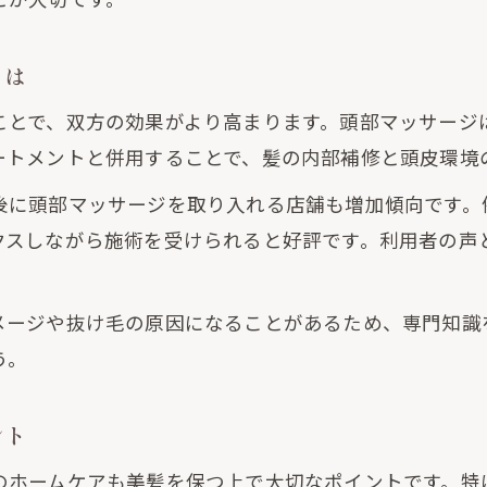
髪質改善でダメージを最小限に抑える工夫
とは
ダメージレス施術による髪質改善の実践法
髪質改善とダメージ予防に役立つポイント
ことで、双方の効果がより高まります。頭部マッサージ
ートメントと併用することで、髪の内部補修と頭皮環境
髪質改善で髪の強さとツヤを維持する方法
失敗しない髪質改善のダメージケア対策
後に頭部マッサージを取り入れる店舗も増加傾向です。
クスしながら施術を受けられると好評です。利用者の声
施術後の美髪持続に役立つポイント
髪質改善施術後の美髪をキープする習慣
髪質改善の効果を長持ちさせるホームケア術
メージや抜け毛の原因になることがあるため、専門知識
う。
施術後の髪質改善に役立つ日常ケアのコツ
美髪を維持する髪質改善アフターケアの秘訣
ント
髪質改善の持続期間を伸ばす方法と注意点
のホームケアも美髪を保つ上で大切なポイントです。特