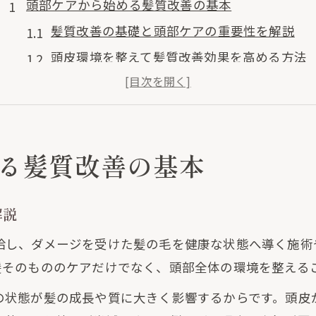
頭部ケアから始める髪質改善の基本
髪質改善の基礎と頭部ケアの重要性を解説
頭皮環境を整えて髪質改善効果を高める方法
髪質改善と頭部マッサージの相乗効果とは
毎日のケアで差がつく髪質改善のポイント
髪質改善を成功させる継続的な頭部ケア習慣
る髪質改善の基本
髪質改善を求める方に知ってほしい選び方
髪質改善で失敗しない美容室選びのコツ
解説
自分に合う髪質改善施術の特徴を見極める
髪質改善トリートメントを選ぶ際の注意点
給し、ダメージを受けた髪の毛を健康な状態へ導く施術
髪質改善と縮毛矯正の違いを理解して選択
髪そのもののケアだけでなく、頭部全体の環境を整える
髪質改善の効果を最大化する選び方の基準
の状態が髪の成長や質に大きく影響するからです。頭皮