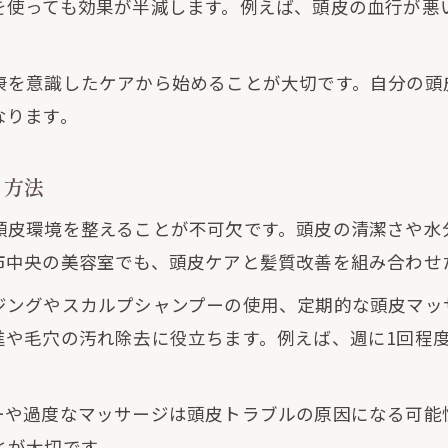
トリートメント選定で美髪へ導く秘訣
を使っても効果が半減します。例えば、頭皮の血行が悪
髪質改善トリートメントの種類と選び方
シームレス髪質改善の特徴と効果的な活用法
康を意識したケアから始めることが大切です。自分の頭
メテオカラーや酸熱系の髪質改善効果を解説
なります。
髪質改善トリートメントで叶える艶髪の秘訣
る方法
失敗しない髪質改善トリートメントの選定術
縮毛矯正と髪質改善の違いを詳しく解説
頭皮環境を整えることが不可欠です。頭皮の清潔さや水
市中央の美容室でも、頭皮ケアと髪質改善を組み合わせ
縮毛矯正と髪質改善の基本的な違いを比較
髪質改善と縮毛矯正どちらが自分に合うか
ジングやスカルプシャンプーの使用、定期的な頭皮マッ
髪質改善と縮毛矯正のメリット・デメリット
進や毛穴の汚れ除去に役立ちます。例えば、週に1回程
髪質改善と縮毛矯正の効果や持続期間の違い
髪質改善でカバーできる悩みとできない悩み
ーや過度なマッサージは頭皮トラブルの原因になる可能
とが大切です。
ダメージを抑えた施術で理想の髪質へ