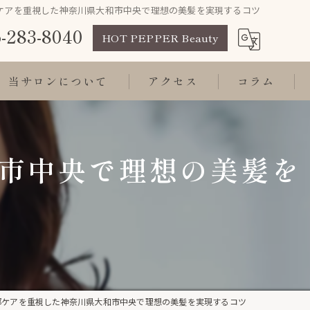
ケアを重視した神奈川県大和市中央で理想の美髪を実現するコツ
-283-8040
HOT PEPPER Beauty
当サロンについて
アクセス
コラム
髪質改善
市中央で理想の美髪を
トリートメント
縮毛矯正
白髪染め
カラー
部ケアを重視した神奈川県大和市中央で理想の美髪を実現するコツ