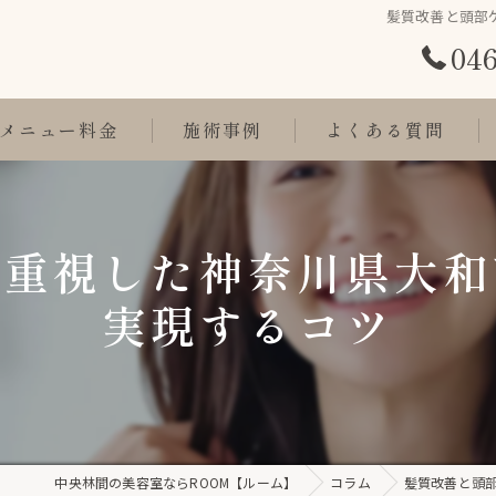
髪質改善と頭部
046
メニュー料金
施術事例
よくある質問
を重視した神奈川県大和
実現するコツ
中央林間の美容室ならROOM【ルーム】
コラム
髪質改善と頭