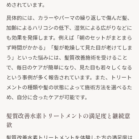
コツ
めされています。
髪質改善後におすすめのシャンプー選び
具体的には、カラーやパーマの繰り返しで傷んだ髪、
方
加齢によるハリコシの低下、湿気による広がりなどに
髪質改善の通う頻度と最適な施術サイク
も効果を発揮します。例えば「朝のセットがまとまら
ル
ず時間がかかる」「髪が乾燥して見た目が老けてしま
悩み別に選ぶ髪質改善の有効な方法
う」といった悩みには、髪質改善施術を受けること
髪質改善でパサつき広がりを解消する方
で、毎日のケアが簡単になり、見た目も若々しくなる
法
という事例が多く報告されています。また、トリート
メントの種類や髪の状態によって施術方法を選べるた
髪質改善の施術方法と効果の違いを解説
め、自分に合ったケアが可能です。
縮毛矯正と髪質改善どちらが合うか選び
方
髪質改善水素トリートメントの満足度と継続意
髪質改善とカラーの同時施術で失敗しな
欲
い工夫
髪質改善水素トリートメントを体験した方の満足度は