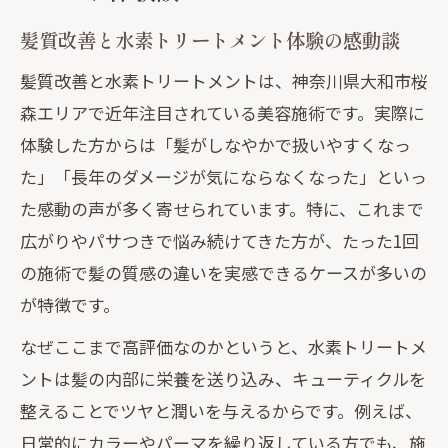
髪質改善体験談から分かる注意点や不安
髪質改善と水素トリートメント体験の感動談
解消策
髪質改善と水素トリートメントは、神奈川県大和市桜
艶やかな髪を守る水素ケアの秘訣
森エリアで近年注目されている美容施術です。実際に
髪質改善のための水素ケアの実践ポイン
体験した方からは「髪がしなやかで扱いやすくなっ
ト
た」「長年のダメージが気にならなくなった」といっ
髪質改善で叶える艶髪維持のコツと日常
た感動の声が多く寄せられています。特に、これまで
ケア
広がりやパサつきで悩み続けてきた方が、たった1回
水素トリートメントと髪質改善の組み合
の施術で髪の質感の違いを実感できるケースが多いの
わせ効果
が特徴です。
髪質改善を長持ちさせるためのホームケ
なぜここまで高評価なのかというと、水素トリートメ
ア習慣
ントは髪の内部に栄養を送り込み、キューティクルを
髪質改善で失敗しないために気を付ける
整えることでツヤと潤いを与えるからです。例えば、
べき点
日常的にカラーやパーマを繰り返している方でも、施