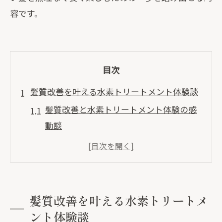
容です。
目次
髪質改善を叶える水素トリートメント体験談
髪質改善と水素トリートメント体験の感
動談
髪質改善の口コミで分かる効果と魅力
髪質改善はどんな髪悩みに対応できるの
か検証
髪質改善水素トリートメントの満足度と
髪質改善を叶える水素トリートメ
継続意欲
ント体験談