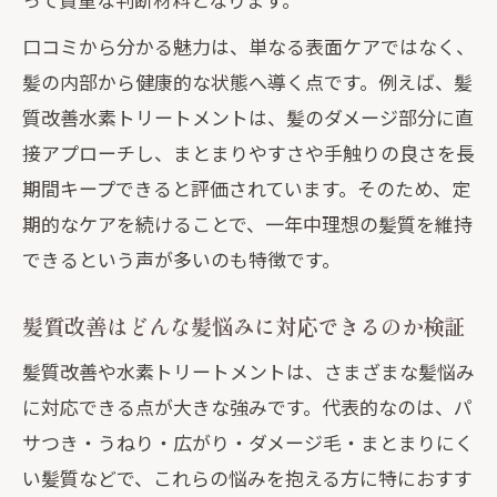
髪質改善と縮毛矯正の併用リスクとポイ
ント
口コミから分かる魅力は、単なる表面ケアではなく、
髪の内部から健康的な状態へ導く点です。例えば、髪
髪質改善後のカラーやパーマとの相性解
質改善水素トリートメントは、髪のダメージ部分に直
説
接アプローチし、まとまりやすさや手触りの良さを長
髪質改善で色落ちやパサつき対策を徹底
期間キープできると評価されています。そのため、定
髪質改善の持続性を高める日々のケア方
期的なケアを続けることで、一年中理想の髪質を維持
法
できるという声が多いのも特徴です。
髪質改善と持続性に着目したヘアケア術
髪質改善の効果を長持ちさせるヘアケア
髪質改善はどんな髪悩みに対応できるのか検証
術
髪質改善や水素トリートメントは、さまざまな髪悩み
髪質改善水素トリートメントの持続期間
に対応できる点が大きな強みです。代表的なのは、パ
と実感
サつき・うねり・広がり・ダメージ毛・まとまりにく
髪質改善の持続性を高めるホームケアの
い髪質などで、これらの悩みを抱える方に特におすす