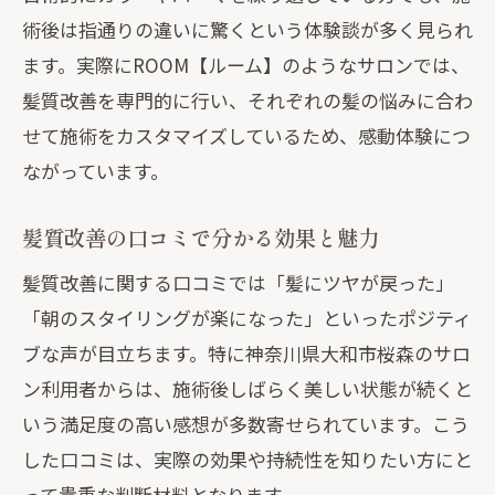
桜森で話題の髪質改善の実力を検証
術後は指通りの違いに驚くという体験談が多く見られ
髪質改善が桜森で注目される理由と実力
ます。実際にROOM【ルーム】のようなサロンでは、
分析
髪質改善を専門的に行い、それぞれの髪の悩みに合わ
髪質改善の選び方と地域密着サロンの利
せて施術をカスタマイズしているため、感動体験につ
点
ながっています。
髪質改善とメテオカラーの相性と効果を
比較
髪質改善の口コミで分かる効果と魅力
髪質改善を受けた方のリアルな変化を紹
髪質改善に関する口コミでは「髪にツヤが戻った」
介
「朝のスタイリングが楽になった」といったポジティ
髪質改善サロンの技術力と安心ポイント
ブな声が目立ちます。特に神奈川県大和市桜森のサロ
ン利用者からは、施術後しばらく美しい状態が続くと
ダメージを防ぐための髪質改善ポイント
いう満足度の高い感想が多数寄せられています。こう
髪質改善でダメージを抑える施術選びの
した口コミは、実際の効果や持続性を知りたい方にと
秘訣
って貴重な判断材料となります。