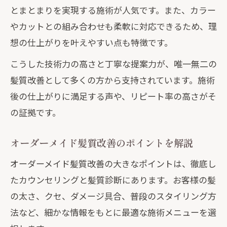
髪質改善のパーソナル提案で確かな実感
とまとまりを実現する施術が人気です。また、カラー
を
やカットとの組み合わせも柔軟に対応できるため、理
髪質改善とライフスタイルの関係を深掘
想の仕上がりを叶えやすい点も特徴です。
り
こうした技術力の高さと丁寧な提案力が、唯一無二の
オーダーメイド髪質改善で得られる満足
髪質改善として多くの方から支持されています。施術
感
後の仕上がりに満足する声や、リピート率の高さがそ
髪のうねりに悩むなら最新の髪質改善体験を
の証拠です。
髪質改善でうねり髪もストレートに近づ
く
オーダーメイド髪質改善のポイントを解説
髪質改善の最新技術で扱いやすい髪へ変
オーダーメイド髪質改善の大きなポイントは、徹底し
化
たカウンセリングと髪質診断にあります。お客様の髪
うねり髪の原因と髪質改善の有効な対策
の太さ、クセ、ダメージ具合、普段のスタイリング方
法
法など、細かな情報をもとに最適な施術メニューを選