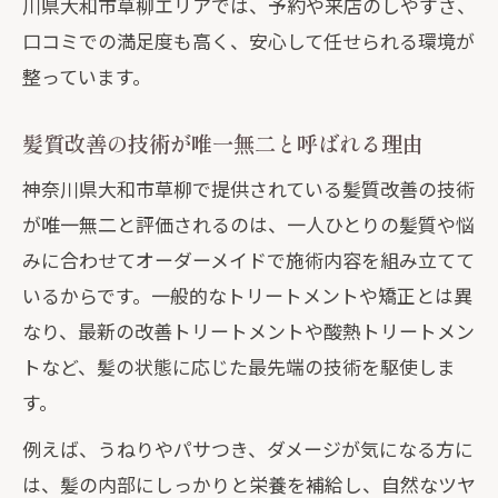
川県大和市草柳エリアでは、予約や来店のしやすさ、
髪質改善の施術前後で気を付けたいこと
口コミでの満足度も高く、安心して任せられる環境が
髪質改善で自然なツヤ髪を実感したい方へ
整っています。
髪質改善で叶う自然なツヤ髪の条件とは
髪質改善の技術が唯一無二と呼ばれる理由
髪質改善後のツヤ髪を維持するホームケ
ア
神奈川県大和市草柳で提供されている髪質改善の技術
が唯一無二と評価されるのは、一人ひとりの髪質や悩
髪質改善で得る柔らかな指通りと手触り
みに合わせてオーダーメイドで施術内容を組み立てて
口コミ多数の髪質改善体験で自信を実感
いるからです。一般的なトリートメントや矯正とは異
髪質改善による朝のスタイリング時短術
なり、最新の改善トリートメントや酸熱トリートメン
オーダーメイドの髪質改善を選ぶ理由
トなど、髪の状態に応じた最先端の技術を駆使しま
髪質改善が一人ひとりに合う理由を解説
す。
カウンセリングで叶える髪質改善の最適
例えば、うねりやパサつき、ダメージが気になる方に
化
は、髪の内部にしっかりと栄養を補給し、自然なツヤ