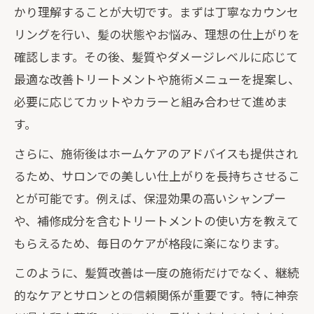
かり理解することが大切です。まずは丁寧なカウンセ
髪質改善で実現する唯一無二の美髪体験
リングを行い、髪の状態やお悩み、理想の仕上がりを
髪質改善と日常ケアの相乗効果とは何か
確認します。その後、髪質やダメージレベルに応じて
髪質改善の新技術がもたらす変化を実感
最適な改善トリートメントや施術メニューを提案し、
髪質改善で髪悩みを根本から解消する方
必要に応じてカットやカラーと組み合わせて進めま
法
す。
カウンセリング重視が髪質改善成功の鍵
さらに、施術後はホームケアのアドバイスも提供され
悩みを解決する髪質改善法に注目して
るため、サロンでの美しい仕上がりを長持ちさせるこ
髪質改善で解決できる主な髪の悩みとは
とが可能です。例えば、保湿効果の高いシャンプー
髪質改善が叶えるうねりやクセ毛の改善
や、補修成分を含むトリートメントの使い方を教えて
法
もらえるため、毎日のケアが格段に楽になります。
髪質改善と相性の良いトリートメント紹
このように、髪質改善は一度の施術だけでなく、継続
介
的なケアとサロンとの信頼関係が重要です。特に神奈
髪質改善の口コミから見る効果と実感