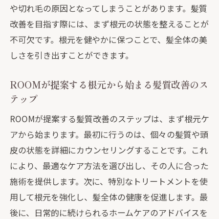
や切れ毛の原因となってしまうことがあります。髪質
根元ケアが髪質に与える驚きの効果
改善を目指す際には、まず根元の状態を整えることが
ROOMの根元ケアメソッドで得られる結
不可欠です。根元を健やかに保つことで、髪全体の美
果
しさを引き出すことができます。
最新技術を駆使したROOMの根元アプロ
ーチ
ROOMが提案する根元から始まる髪質改善のス
テップ
髪の強度を高めるための根元ケア
ROOMの根元ケアで未来の髪を守る
ROOMが提案する髪質改善のステップは、まず根元ケ
根元から変わる髪質改善ROOMの最新メソッ
アから始まります。最初に行うのは、個々の髪質や頭
ド公開
皮の状態を詳細にカウンセリングすることです。これ
により、最適なケア方法を選び出し、その人に合った
ROOMが開発した最新の髪質改善技術
施術を提供します。次に、特別なトリートメントを使
根元から髪質を改善するための科学的ア
用して根元を強化し、髪全体の健康を促進します。最
プローチ
後に、日常的に続けられるホームケアのアドバイスを
ROOMのメソッドがもたらす髪の変化