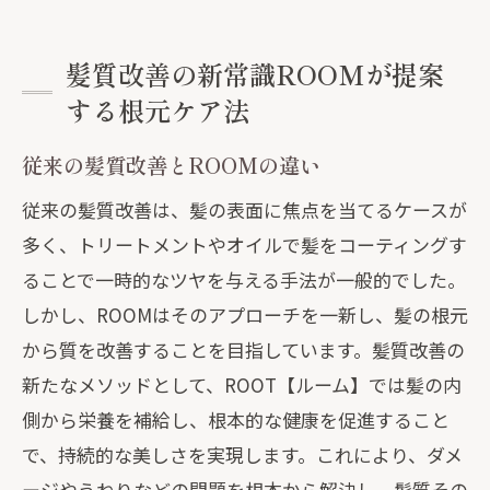
美しさ
最新メソッドが導く根元からの髪質向上
髪質改善の新常識ROOMが提案
根元の健康が髪の輝きを引き立てる
する根元ケア法
ROOMの革新的ケアで根元から髪を変え
る
従来の髪質改善とROOMの違い
髪質改善の未来を見据えた根元ケア法
従来の髪質改善は、髪の表面に焦点を当てるケースが
多く、トリートメントやオイルで髪をコーティングす
ることで一時的なツヤを与える手法が一般的でした。
しかし、ROOMはそのアプローチを一新し、髪の根元
から質を改善することを目指しています。髪質改善の
新たなメソッドとして、ROOT【ルーム】では髪の内
側から栄養を補給し、根本的な健康を促進すること
で、持続的な美しさを実現します。これにより、ダメ
ージやうねりなどの問題を根本から解決し、髪質その