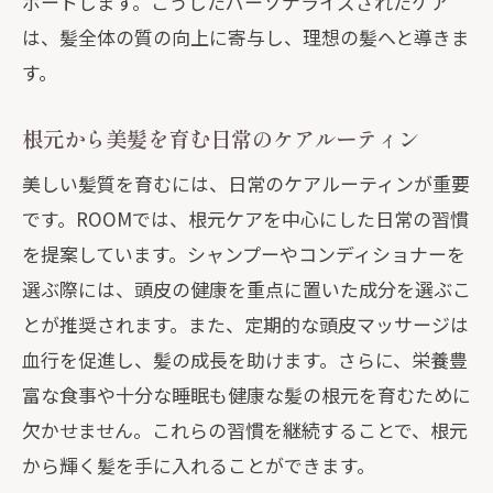
ポートします。こうしたパーソナライズされたケア
カスタムケアで実現する髪の根元からの
は、髪全体の質の向上に寄与し、理想の髪へと導きま
改善
す。
根元ケアがもたらす髪質の革新
ROOMのカスタムアプローチが髪に与え
根元から美髪を育む日常のケアルーティン
る影響
美しい髪質を育むには、日常のケアルーティンが重要
長期的な美しさを支える根元からのケア
です。ROOMでは、根元ケアを中心にした日常の習慣
カスタマイズされた根元ケアで理想の髪
を提案しています。シャンプーやコンディショナーを
質を追求
選ぶ際には、頭皮の健康を重点に置いた成分を選ぶこ
ROOMの最新髪質改善で根元から輝く髪を手
とが推奨されます。また、定期的な頭皮マッサージは
に入れる方法
血行を促進し、髪の成長を助けます。さらに、栄養豊
根元への最新アプローチでつややかな髪
富な食事や十分な睡眠も健康な髪の根元を育むために
を実現
欠かせません。これらの習慣を継続することで、根元
ROOMの髪質改善で得られる根元からの
から輝く髪を手に入れることができます。