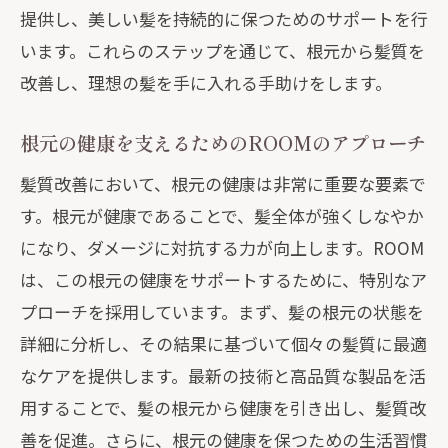
提供し、美しい髪を持続的に保つためのサポートを行
根元からのアプローチが髪質改善の鍵
います。これらのステップを通じて、根元から髪質を
髪の根元へのアプローチで得られる長期
改善し、理想の髪を手に入れる手助けをします。
的効果
ROOMの最新メソッドで根元から輝く髪
根元の健康を支えるためのROOMのアプローチ
を実現
髪質改善において、根元の健康は非常に重要な要素で
あなたの髪を根元から変えるROOMの髪質改
す。根元が健康であることで、髪全体が強くしなやか
善アプローチ
になり、ダメージに対抗する力が向上します。ROOM
個々の髪質に合わせたROOMの根元ケア
は、この根元の健康をサポートするために、特別なア
根元へのアプローチで髪の悩みを解決
プローチを採用しています。まず、髪の根元の状態を
詳細に分析し、その結果に基づいて個々の髪質に最適
ROOMでの根元からの改善がもたらす利
なケアを提供します。最新の技術と高品質な製品を活
点
用することで、髪の根元から健康を引き出し、髪質改
根元の健康が髪全体の美しさを左右する
善を促進。さらに、根元の健康を保つための生活習慣