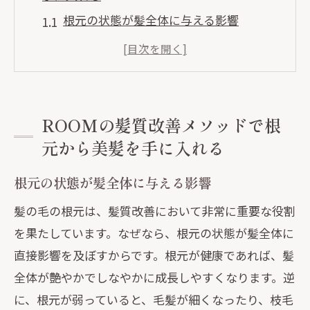
根元の状態が髪全体に与える影響
ROOMが提案する根元から始まる髪質改
善のステップ
根元の健康を支えるためのROOMのアプ
ローチ
ROOMの髪質改善メソッドで根
髪質改善における根元ケアの重要性
元から美髪を手に入れる
ROOMでのカスタマイズされた根元ケア
根元の状態が髪全体に与える影響
法
髪の毛の根元は、髪質改善において非常に重要な役割
根元から美髪を育む日常のケアルーティ
を果たしています。なぜなら、根元の状態が髪全体に
ン
直接影響を及ぼすからです。根元が健康であれば、髪
髪質改善の新常識ROOMが提案する根元ケア
全体が艶やかでしなやかに成長しやすくなります。逆
法
に、根元が弱っていると、毛髪が細くなったり、枝毛
従来の髪質改善とROOMの違い