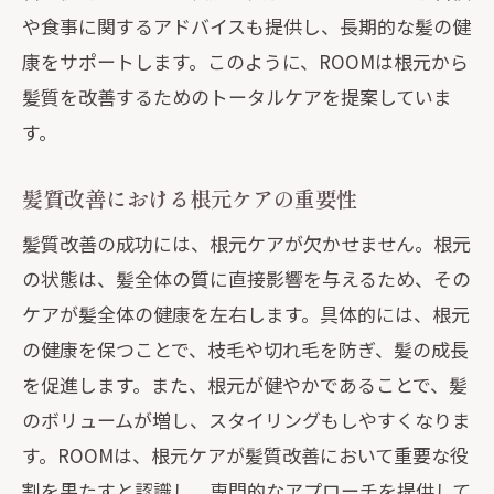
ROOMが提供する根元ケアのメリット
や食事に関するアドバイスも提供し、長期的な髪の健
髪質改善を目指すための根元ケア戦略
康をサポートします。このように、ROOMは根元から
髪質改善のカギは根元にありROOMの最新技
髪質を改善するためのトータルケアを提案していま
術解説
す。
ROOMの革新的な根元ケア技術
根元からの改善がもたらす持続的な美し
髪質改善における根元ケアの重要性
さ
髪質改善の成功には、根元ケアが欠かせません。根元
髪の健康を守るためのROOMの技術
の状態は、髪全体の質に直接影響を与えるため、その
最新の科学研究に基づく根元ケア法
ケアが髪全体の健康を左右します。具体的には、根元
の健康を保つことで、枝毛や切れ毛を防ぎ、髪の成長
根元へのアプローチで叶える髪質改善
を促進します。また、根元が健やかであることで、髪
ROOMの最新技術で根元から美髪を手に
のボリュームが増し、スタイリングもしやすくなりま
入れる
す。ROOMは、根元ケアが髪質改善において重要な役
ROOMが提案する根元から始める髪質改善の
割を果たすと認識し、専門的なアプローチを提供して