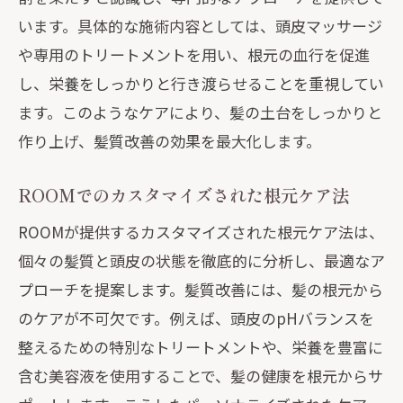
ステップ
います。具体的な施術内容としては、頭皮マッサージ
髪質改善の第一歩は根元ケアから
や専用のトリートメントを用い、根元の血行を促進
ROOMが勧める日常の根元ケアの取り入
し、栄養をしっかりと行き渡らせることを重視してい
れ方
ます。このようなケアにより、髪の土台をしっかりと
根元から始まる髪質改善のプロセス
作り上げ、髪質改善の効果を最大化します。
個々のニーズに応える根元ケアの提案
ROOMでのカスタマイズされた根元ケア法
髪質改善を成功させるための根元ケアの
重要性
ROOMが提供するカスタマイズされた根元ケア法は、
ROOMの提案する根元ケアステップで理
個々の髪質と頭皮の状態を徹底的に分析し、最適なア
想の髪へ
プローチを提案します。髪質改善には、髪の根元から
髪の状態を根元から改善！ROOMのカスタム
のケアが不可欠です。例えば、頭皮のpHバランスを
ケアの魅力
整えるための特別なトリートメントや、栄養を豊富に
含む美容液を使用することで、髪の健康を根元からサ
ROOMが提供する個別対応の根元ケア